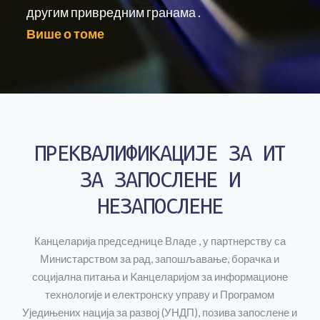
другим привредним гранама .
Више о томе
ПРЕKВАЛИФИKАЦИЈЕ ЗА ИТ
ЗА ЗАПОСЛЕНЕ И
НЕЗАПОСЛЕНЕ
Канцеларија председнице Владе , у партнерству са
Министарством за рад, запошљавање, борачка и
социјална питања и Kанцеларијом за информационе
технологије и електронску управу и Програмом
Уједињених нација за развој (УНДП), позива запослене и