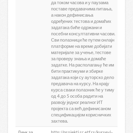
да током часова и у паузама
поставе предавачима питања,
а након дефинисања
одређених тестова и домаћих
задатака биће одржани и
посебни консултативни часови.
Сви полазници ће путем онлајн
платформе на време добијати
материјале за учење, тестове
за проверу знања и домаће
задатке. На располагању ће им
бити практикуми и збирке
задатака који су ауторско дело
предавача на курсу. На крају
курса сваки полазник ће у тиму
од 4 до 5 особа радити на
развоју једног реалног ИТ
пројекта са већ дефинисаном
спецификацијом корисничких
захтева.
Линк за
http://projekti.rc.etf.rs/kursevi-