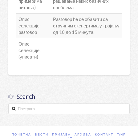
примерима
решавања неких базичних
питања)
проблема
Опис
Разговор ће се обавити са
селекције:
стручним експертима у трајању
разговор
од 10 до 15 минута
Опис
селекције:
(уписати)
Search
Претрага
ПОЧЕТНА
ВЕСТИ
ПРИЈАВА
АРХИВА
КОНТАКТ
ЋИР