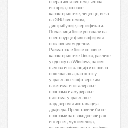
оперативни систем, његова
историја, основне
карактеристике, лиценце, веза
са GNU системом,
дистрибуције, сертификати.
Полазници би се упознали са
опен соурце филозофијом и
пословним моделом.
Разматрале би се основне
карактеристике Linuxа, разлике
у односу на Windows, затим
његова инсталација и основна
подешавања, као што су
управљање софтверским
пакетима, инсталирање
програма и ажурирање
система, управљање
хардвером и инсталација
драјвера. Представили би се
програми за свакодневни рад -
интернет, мултимедија,
канцеларијски алати, графика,