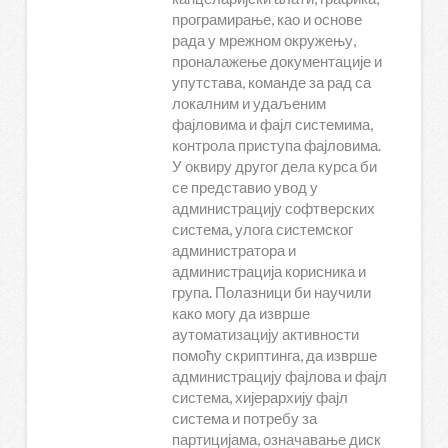
програмирање, као и основе
рада у мрежном окружењу,
проналажење документације и
упутстава, команде за рад са
локалним и удаљеним
фајловима и фајл системима,
контрола приступа фајловима.
У оквиру другог дела курса би
се представио увод у
администрацију софтверских
система, улога системског
администратора и
администрација корисника и
група. Полазници би научили
како могу да изврше
аутоматизацију активности
помоћу скриптинга, да изврше
администрацију фајлова и фајл
система, хијерархију фајл
система и потребу за
партицијама, означавање диск