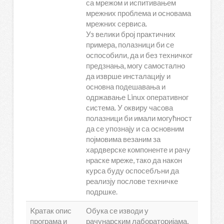
са мрежом и испитивањем
мрежних проблема и основама
мрежних сервиса.
Уз велики број практичних
примера, полазници би се
оспособили, да и без техничког
предзнања, могу самостално
да изврше инсталацију и
основна подешавања и
одржавање Linux оперативног
система. У оквиру часова
полазници би имали могућност
да се упознају и са основним
појмовима везаним за
хардверске компоненте и рачу
нраске мреже, тако да након
курса буду оспосебљни да
реализју послове техничке
подршке.
Kратак опис
Обука се изводи у
програма и
рачунарским лабораторијама,