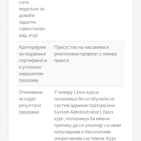
сати
недељно за
домаће
задатке,
самосталан
рад, итд)
Kритеријуми
Присуство на часовима и
за издавање
реализован пројекат у оквиру
сертификата
праксе
о успешно
завршеном
програму
Очекивани
У оквиру Linux курса
исходи/
полазници би се обучили за
резултати
систем администратора (енг.
програма
System Administrator). Kроз
курс, полазници би имали
прилику да се упознају са овим
популарним и бесплатним
оперативним системом. Kурс