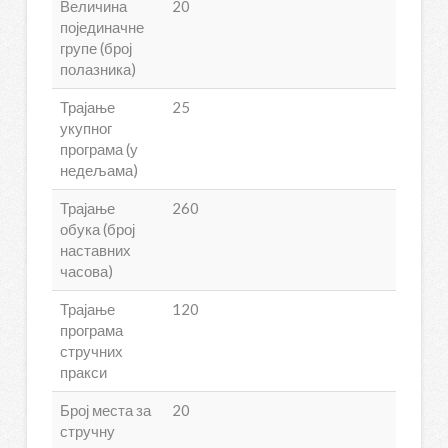
Величина
20
појединачне
групе (број
полазника)
Трајање
25
укупног
програма (у
недељама)
Трајање
260
обука (број
наставних
часова)
Трајање
120
програма
стручних
пракси
Број места за
20
стручну