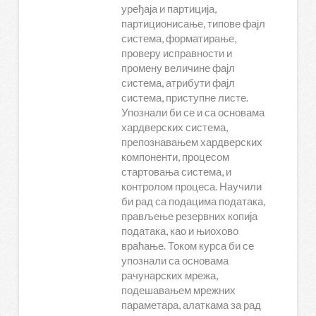
уређаја и партиција,
партиционисање, типове фајл
система, форматирање,
проверу исправности и
промену величине фајл
система, атрибути фајл
система, приступне листе.
Упознали би се и са основама
хардверских система,
препознавањем хардверских
компоненти, процесом
стартовања система, и
контролом процеса. Научили
би рад са подацима података,
прављење резервних копија
података, као и њиохово
враћање. Током курса би се
упознали са основама
рачунарских мрежа,
подешавањем мрежних
параметара, алаткама за рад