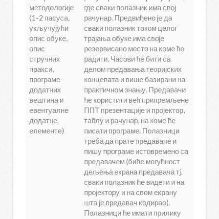
методологије
где сваки полазник има свој
(1-2 пасуса,
рачунар. Предвиђено је да
укључујући
сваки полазник током целог
опис обуке,
трајања обуке има своје
опис
резервисано место на коме ће
стручних
радити. Часови ће бити са
пракси,
делом предавања теоријских
програме
концепата и више базирани на
додатних
практичном знању. Предавачи
вештина и
ће користити већ припремљене
евентуалне
ППТ презентације и пројектор,
додатне
таблу и рачунар, на коме ће
елементе)
писати програме. Полазници
треба да прате предаваче и
пишу програме истовремено са
предавачем (биће могућност
дељења екрана предавача тј.
сваки полазник ће видети и на
пројектору и на свом екрану
шта је предавач кодирао).
Полазници ће имати прилику