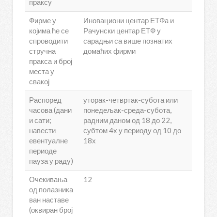
праксу
Фирме у
Иновациони центар ЕТФа и
којима ће се
Рачунски центар ЕТФ у
спроводити
сарадњи са више познатих
стручна
домаћих фирми
пракса и број
места у
свакој
Распоред
уторак-четвртак-субота или
часова (дани
понедељак-среда-субота,
и сати;
радним даном од 18 до 22,
навести
субтом 4х у периоду од 10 до
евентуалне
18х
периоде
пауза у раду)
Очекивања
12
од полазника
ван наставе
(оквиран број