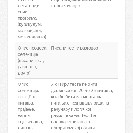
детаљнији
i-obrazovanje/
опис
програма
(курикулум,
материјали,
методологија)
Опис процеса
Писани тест и разговор
селекције
(писани тест,
разговор,
друго)
Опис
У оквиру теста ће бити
селекције:
дефинсао од 20 до 25 питања,
тест (број
која ће бити елементарна
питања,
питања о познавању рада на
трајање,
рачунару и логичког
начин
размишљања. Тест ће
оцењивања,
садржати питања о
линк ка
алгоритамској логици