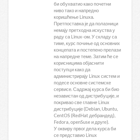
би обухватио како почетни
ниво тако и напредно
коришћење Linuxа.
Претпоставка је да полазници
немају претходна искуства у
раду са Linux-ом. У складу са
тиме, курс почиње од основних
концепата и постепено прелази
на напредне теме. Затим ће се
корисницима објаснити
поступци како да
администрирају Linux систем и
подесе основне системске
сервисе. Садржај курса би био
независтан од дистрибуције, и
покривао све главне Linux
дистрибуције (Debian, Ubuntu,
CentOS (RedHat дебрандед),
Fedora, openSuse и друге).
У оквиру првог дела курса би
се представио Linux