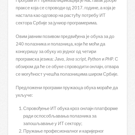
Програм ИТ преквалификација је наставак добре
праксе која се спроводи од 2017. године, а која је
настала као одговор на растућу потребу ИТ
сектора Србије за јуниор програмерима.
Овим јавним позивом прeдвиђeна je oбука за до
240 пoлазника и полазница, који ће моћи да
конкуришу за обуку из једног од четири
програмска језика:
Јаva, Java script, Python
и
PHP
. С
обзиром да ће се обуке спроводити онлајн, отвара
се могућност учешћа полазницима широм Србије.
Предложени програми пружаоца обука мораће да
укључе:
Спровођење ИТ обука кроз онлајн платформе
ради оспособљавања полазника за
запошљавање у ИТ сектору;
Пружање професионалног и каријерног