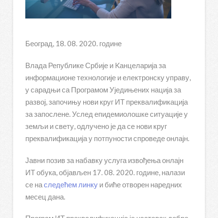
Београд, 18. 08. 2020. године
Влада Републике Србије и Kанцеларија за
информационе технологије и електронску управу,
у сарадњи са Програмом Уједињених нација за
развој, започињу нови круг ИТ преквалификација
за запослене. Услед епидемиолошке ситуације у
земљи и свету, одлучено је да се нови круг
преквалификација у потпуности спроведе онлајн.
Јавни позив за набавку услуга извођења онлајн
ИТ обука, објављен 17. 08. 2020. године, налази
се на
следећем линку
и биће отворен наредних
месец дана.