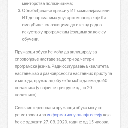
менторства полазницима;
Обезбеђивање пракси у ИТ компанијама или
ИТ департманима унутар компанија које би
омогућиле полазницима да стекну радно
искуство у програмским језицима за које су
обучени.
Пружаоци обука ће моћи да аплицирају за
спровођење наставе за до три од четири
програмска језика. Ради осигуравања квалитета
наставе, као и разноврсности наставних приступа
и метода, пружалац обуке ће моћи да има до 60
полазника (у највише три групе од по 20
полазника).
Сви заинтересовани пружаоци обука могу се
регистровати за
информативну онлајн сесију
која
ће се одржати 27. 08. 2020. године од 15 часова.